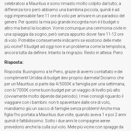
celebratosi a Mauritius e sono rimasto molto colpito dal tutto; a
differenza loro però abbiamo una bambina piccola, quindi è ad
oggi impensabile fare 11 ore di volo per arrivare in un paradiso del
genere. Per questo la mia più grande incognita non è il budget o
altro ma bensì la location. Vorrei comunque una cerimonia civile in
una spiaggia da sogno, però senza appunto dover fare 11-12 ore
di volo. Potrebbe cortesemente indicarmi se esistono delle mete
più vicine? Il budget ad oggi non è un problema come la tempistica,
ancora tutta da definire. Intanto la ringrazio. Resto in attesa. Piero
Risposta:
Risposta: Buongiorno a te Piero, grazie di avermi contattato e dei
complimenti! Un’idea di budget devi proprio darmela! Diciamo che
per un Mauritius si parte dai 4/5000€ a famiglia per una settimana,
con 6/7000€ come buon budget per un viaggio di livello più alto
(ovviamente molto dipende dal periodo). I miei consigli riguardo il
viaggiare con i bambini: non ti spaventare dalle ore di volo,
mandiamo giù un sacco di famiglie senza problemi! Anche mia
figlia l’ho portata a Mauritius due volte, quando aveva 1 e poi 2 anni
quindi è fattibilissimo. Sotto i due anni le compagnie aeree
prevedono anche la culla sul volo. Mete più vicine con spiagge da